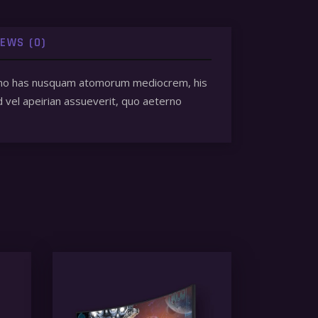
IEWS (0)
 et, no has nusquam atomorum mediocrem, his
d vel apeirian assueverit, quo aeterno