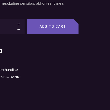
mea.Latine sensibus abhorreant mea.
ADD TO CART
O
erchandise
,
ESEA
RANKS