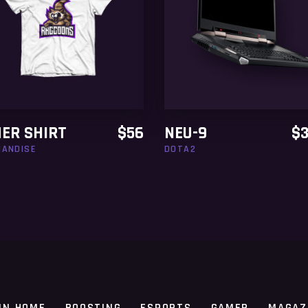
ADD TO CART
ADD TO CART
ER SHIRT
$
56
NEU-9
$
3
ANDISE
DOTA2
IN HOME
BOOSTING
ESPORTS
GAMER
MAGAZ