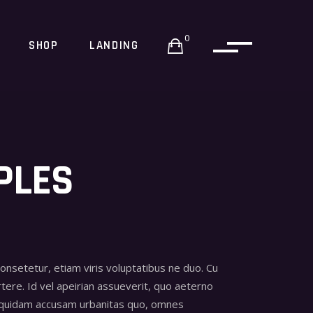
0
SHOP
LANDING
PLES
consetetur, etiam viris voluptatibus ne duo. Cu
tere. Id vel apeirian assueverit, quo aeterno
 quidam accusam urbanitas quo, omnes