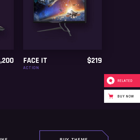
ADD TO CART
,200
FACE IT
$
219
ACTION
RELATED
BUY NOW
INE