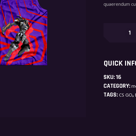
quaerendum cu 
Purples
quantity
QUICK INF
SKU:
16
CATEGORY:
m
TAGS:
,
CS GO